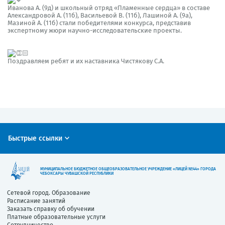
Иванова А. (9д) и школьный отряд «Пламенные сердца» в составе
Александровой А. (11б), Васильевой В. (11б), Лашиной А. (9а),
Мазиной А. (11б) стали победителями конкурса, представив
экспертному жюри научно-исследовательские проекты.
Поздравляем ребят и их наставника Чистякову С.А.
Быстрые ссылки
МУНИЦИПАЛЬНОЕ БЮДЖЕТНОЕ ОБЩЕОБРАЗОВАТЕЛЬНОЕ УЧРЕЖДЕНИЕ «ЛИЦЕЙ №44» ГОРОДА
ЧЕБОКСАРЫ ЧУВАШСКОЙ РЕСПУБЛИКИ
Сетевой город. Образование
Расписание занятий
Заказать справку об обучении
Платные образовательные услуги
Сотрудничество