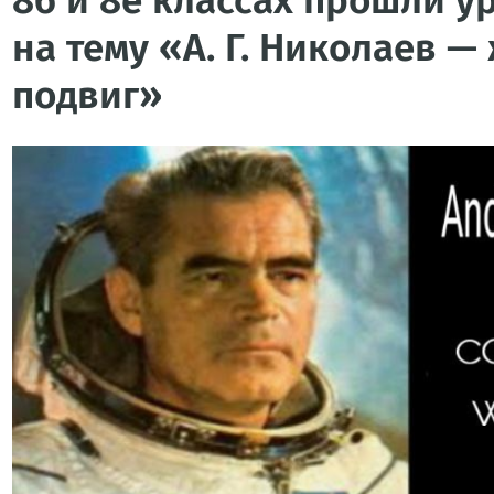
8б и 8е классах прошли у
на тему «А. Г. Николаев —
подвиг»