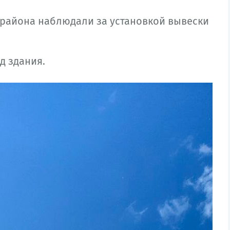
орайона наблюдали за установкой вывески
д здания.