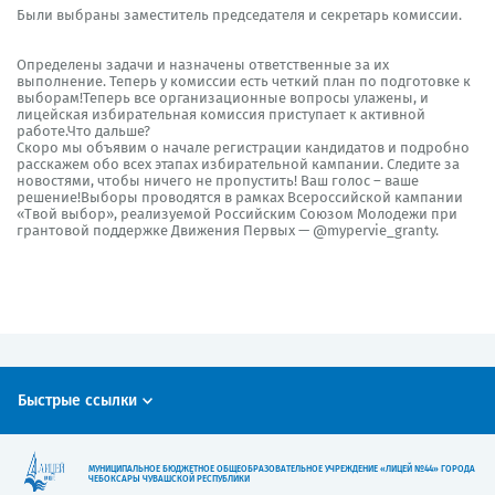
Были выбраны заместитель председателя и секретарь комиссии.
Определены задачи и назначены ответственные за их
выполнение. Теперь у комиссии есть четкий план по подготовке к
выборам!Теперь все организационные вопросы улажены, и
лицейская избирательная комиссия приступает к активной
работе.Что дальше?
Скоро мы объявим о начале регистрации кандидатов и подробно
расскажем обо всех этапах избирательной кампании. Следите за
новостями, чтобы ничего не пропустить! Ваш голос – ваше
решение!Выборы проводятся в рамках Всероссийской кампании
«Твой выбор», реализуемой
Российским Союзом Молодежи
при
грантовой поддержке Движения Первых —
@mypervie_granty
.
Быстрые ссылки
МУНИЦИПАЛЬНОЕ БЮДЖЕТНОЕ ОБЩЕОБРАЗОВАТЕЛЬНОЕ УЧРЕЖДЕНИЕ «ЛИЦЕЙ №44» ГОРОДА
ЧЕБОКСАРЫ ЧУВАШСКОЙ РЕСПУБЛИКИ