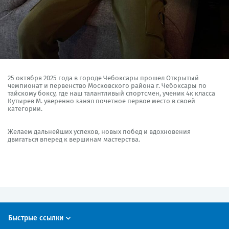
25 октября 2025 года в городе Чебоксары прошел Открытый
чемпионат и первенство Московского района г. Чебоксары по
тайскому боксу, где наш талантливый спортсмен, ученик 4к класса
Кутырев М. уверенно занял почетное первое место в своей
категории.
Желаем дальнейших успехов, новых побед и вдохновения
двигаться вперед к вершинам мастерства.
Быстрые ссылки