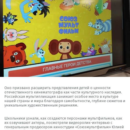
Оно призвано расширить представления детей о ценности
отечественного кинематографа как части культурного наследия.
Российская мультипликация занимает особое место в культуре
нашей страны и мира благодаря самобытности, глубине сюжетов и
уникальным художественным решениям.
Школьники узнали, как создаются персонажи мультфильмов, как
их озвучивают актеры, посмотрели видеоролик-интервью с
генеральным продюсером киностудии «Союзмультфильм» Юлией