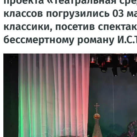
проекта «Театральная сре
классов погрузились 03 м
классики, посетив спекта
бессмертному роману И.С.