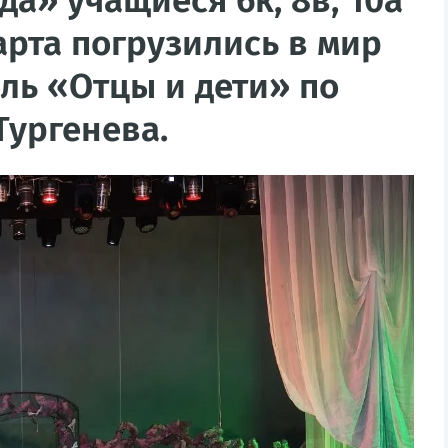
да» учащиеся 6к, 8в, 10а
арта погрузились в мир
кль «Отцы и дети» по
Тургенева.