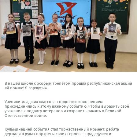
В нашей школе с особым трепетом прошла республиканская акция
«Я помню! Я горжусь!».
Ученики младших классов с гордостью и волнением
присоединились к этому важному событию, чтобы выразить своё
уважение к подвигу ветеранов и сохранить память о Великой
Отечественной войне.
Кульминацией события стал торжественный момент: ребята
держали в руках портреты своих героев — прадедушек и