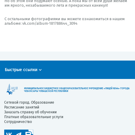
Но об этом они подумают осенью. А пока мы от всей души желаем
им яркого, незабываемого лета и прекрасных каникул!
С остальными фотографиями вы можете ознакомиться в нашем
альбоме:
vk.com/album-181788644_3094
Быстрые ссылки
МУНИЦИПАЛЬНОЕ БЮДЖЕТНОЕ ОБЩЕОБРАЗОВАТЕЛЬНОЕ УЧРЕЖДЕНИЕ «ЛИЦЕЙ №44» ГОРОДА
ЧЕБОКСАРЫ ЧУВАШСКОЙ РЕСПУБЛИКИ
Сетевой город. Образование
Расписание занятий
Заказать справку об обучении
Платные образовательные услуги
Сотрудничество