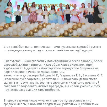
Этот день был наполнен смешанными чувствами: светлой грустью
по уходящему этапу и радостным волнением перед будущим.
С напутственными словами и пожеланиями успехов в новой, более
взрослой жизни к выпускникам обратились директор лицея
Чурбанова О. А.,депутат Чебоксарского городского Собрания от
партии «Единая Россия» Мамиконян Р. С.,
заместители директора Зайцева М. Г., Гаврилова Т. В., Васькина О. Г.
, классные руководители, родители. Они пожелали детям смело
шагнуть в новую жизнь, верить в свои силы и с высоко поднятой
головой преодолевать любые преграды, а в новом учебном году
поучаствовать в акции «100 пятёрок».
Впереди у школьников — увлекательное путешествие в мир
средней школы, с новыми предметами, учителями и кабинетами.