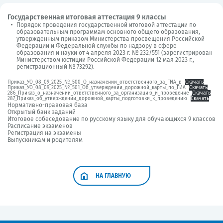
Государственная итоговая аттестация 9 классы
Порядок проведения государственной итоговой аттестации по
образовательным программам основного общего образования,
утвержденным приказом Министерства просвещения Российской
Федерации и Федеральной службы по надзору в сфере
образования и науки от 4 апреля 2023 г. № 232/551 (зарегистрирован
Министерством юстиции Российской Федерации 12 мая 2023 г.,
регистрационный № 73292).
Приказ_УО_08_09_2025_№_500_О_назначении_ответственного_за_ГИА_в
Скачать
Приказ_УО_08_09_2025_№_501_Об_утверждении_дорожной_карты_по_ГИА
Скачать
286_Приказ_о_назначении_ответственного_за_организацию_и_проведение
Скачать
287_Приказ_об_утверждении_дорожной_карты_подготовки_к_проведению
Скачать
Нормативно-правовая база
Открытый банк заданий
Итоговое собеседование по русскому языку для обучающихся 9 классов
Расписание экзаменов
Регистрация на экзамены
Выпускникам и родителям
НА ГЛАВНУЮ